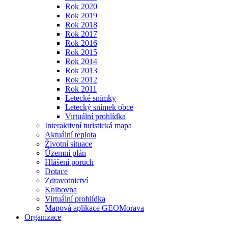
Rok 2020
Rok 2019
Rok 2018
Rok 2017
Rok 2016
Rok 2015
Rok 2014
Rok 2013
Rok 2012
Rok 2011
Letecké snímky
Letecký snímek obce
Virtuální prohlídka
Interaktivní turistická mapa
Aktuální teplota
Životní situace
Územní plán
Hlášení poruch
Dotace
Zdravotnictví
Knihovna
Virtuální prohlídka
Mapová aplikace GEOMorava
Organizace