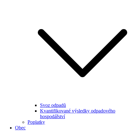
Svoz odpadů
Kvantifikované výsledky odpadového
hospodářství
Poplatky
Obec