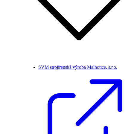
SVM strojírenská výroba Malhotice, s.r.o.