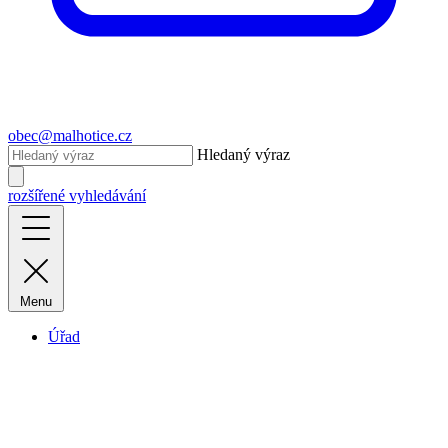
obec@malhotice.cz
Hledaný výraz
rozšířené vyhledávání
Menu
Úřad