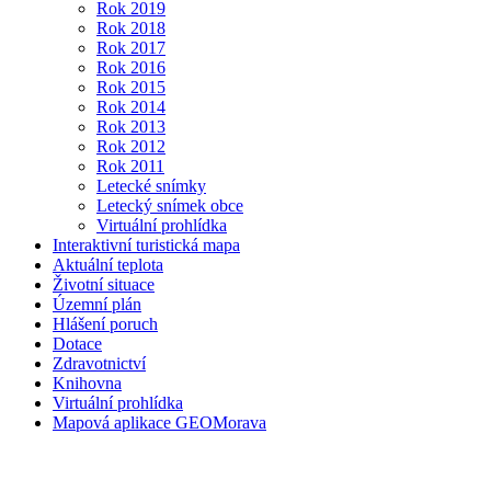
Rok 2019
Rok 2018
Rok 2017
Rok 2016
Rok 2015
Rok 2014
Rok 2013
Rok 2012
Rok 2011
Letecké snímky
Letecký snímek obce
Virtuální prohlídka
Interaktivní turistická mapa
Aktuální teplota
Životní situace
Územní plán
Hlášení poruch
Dotace
Zdravotnictví
Knihovna
Virtuální prohlídka
Mapová aplikace GEOMorava