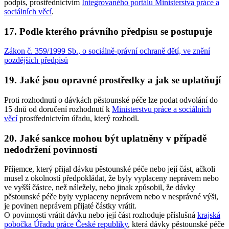
podpis, prostřednictvím
Integrovaného portálu Ministerstva práce a
sociálních věcí
.
17. Podle kterého právního předpisu se postupuje
Zákon č. 359/1999 Sb., o sociálně-právní ochraně dětí, ve znění
pozdějších předpisů
19. Jaké jsou opravné prostředky a jak se uplatňují
Proti rozhodnutí o dávkách pěstounské péče lze podat odvolání do
15 dnů od doručení rozhodnutí k
Ministerstvu práce a sociálních
věcí
prostřednictvím úřadu, který rozhodl.
20. Jaké sankce mohou být uplatněny v případě
nedodržení povinností
Příjemce, který přijal dávku pěstounské péče nebo její část, ačkoli
musel z okolností předpokládat, že byly vyplaceny neprávem nebo
ve vyšší částce, než náležely, nebo jinak způsobil, že dávky
pěstounské péče byly vyplaceny neprávem nebo v nesprávné výši,
je povinen neprávem přijaté částky vrátit.
O povinnosti vrátit dávku nebo její část rozhoduje příslušná
krajská
pobočka Úřadu práce České republiky
, která dávky pěstounské péče