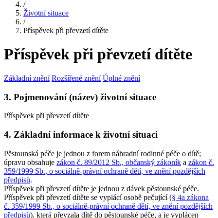
/
Životní situace
/
Příspěvek při převzetí dítěte
Příspěvek při převzetí dítěte
Základní znění
Rozšířené znění
Úplné znění
3. Pojmenování (název) životní situace
Příspěvek při převzetí dítěte
4. Základní informace k životní situaci
Pěstounská péče je jednou z forem náhradní rodinné péče o dítě;
úpravu obsahuje
zákon č. 89/2012 Sb., občanský zákoník
a
zákon č.
359/1999 Sb., o sociálně-právní ochraně dětí, ve znění pozdějších
předpisů
.
Příspěvek při převzetí dítěte je jednou z dávek pěstounské péče.
Příspěvek při převzetí dítěte se vyplácí osobě pečující (
§ 4a zákona
č. 359/1999 Sb., o sociálně-právní ochraně dětí, ve znění pozdějších
předpisů
), která převzala dítě do pěstounské péče, a je vyplácen