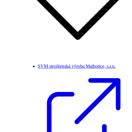
SVM strojírenská výroba Malhotice, s.r.o.