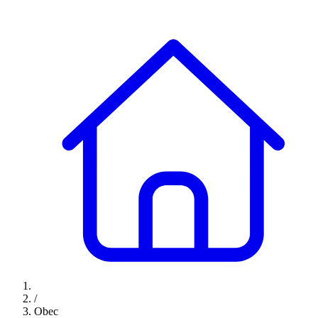
/
Obec