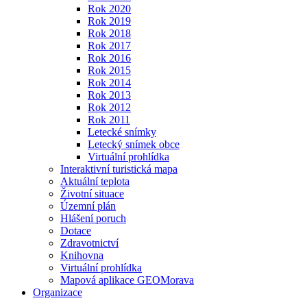
Rok 2020
Rok 2019
Rok 2018
Rok 2017
Rok 2016
Rok 2015
Rok 2014
Rok 2013
Rok 2012
Rok 2011
Letecké snímky
Letecký snímek obce
Virtuální prohlídka
Interaktivní turistická mapa
Aktuální teplota
Životní situace
Územní plán
Hlášení poruch
Dotace
Zdravotnictví
Knihovna
Virtuální prohlídka
Mapová aplikace GEOMorava
Organizace