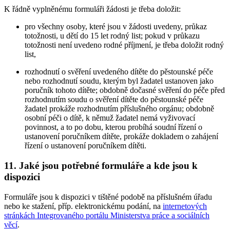
K řádně vyplněnému formuláři žádosti je třeba doložit:
pro všechny osoby, které jsou v žádosti uvedeny, průkaz
totožnosti, u dětí do 15 let rodný list; pokud v průkazu
totožnosti není uvedeno rodné příjmení, je třeba doložit rodný
list,
rozhodnutí o svěření uvedeného dítěte do pěstounské péče
nebo rozhodnutí soudu, kterým byl žadatel ustanoven jako
poručník tohoto dítěte; obdobně dočasné svěření do péče před
rozhodnutím soudu o svěření dítěte do pěstounské péče
žadatel prokáže rozhodnutím příslušného orgánu; obdobně
osobní péči o dítě, k němuž žadatel nemá vyživovací
povinnost, a to po dobu, kterou probíhá soudní řízení o
ustanovení poručníkem dítěte, prokáže dokladem o zahájení
řízení o ustanovení poručníkem dítěti.
11. Jaké jsou potřebné formuláře a kde jsou k
dispozici
Formuláře jsou k dispozici v tištěné podobě na příslušném úřadu
nebo ke stažení, příp. elektronickému podání, na
internetových
stránkách Integrovaného portálu Ministerstva práce a sociálních
věcí
.