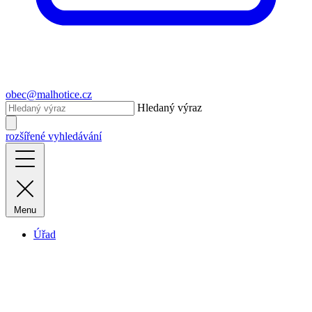
obec@malhotice.cz
Hledaný výraz
rozšířené vyhledávání
Menu
Úřad