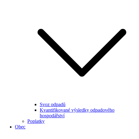
Svoz odpadů
Kvantifikované výsledky odpadového
hospodářství
Poplatky
Obec