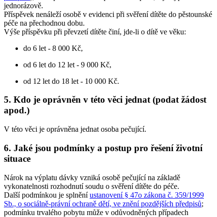
jednorázově.
Příspěvek nenáleží osobě v evidenci při svěření dítěte do pěstounské
péče na přechodnou dobu.
Výše příspěvku při převzetí dítěte činí, jde-li o dítě ve věku:
do 6 let - 8 000 Kč,
od 6 let do 12 let - 9 000 Kč,
od 12 let do 18 let - 10 000 Kč.
5. Kdo je oprávněn v této věci jednat (podat žádost
apod.)
V této věci je oprávněna jednat osoba pečující.
6. Jaké jsou podmínky a postup pro řešení životní
situace
Nárok na výplatu dávky vzniká osobě pečující na základě
vykonatelnosti rozhodnutí soudu o svěření dítěte do péče.
Další podmínkou je splnění
ustanovení § 47o zákona č. 359/1999
Sb., o sociálně-právní ochraně dětí, ve znění pozdějších předpisů
;
podmínku trvalého pobytu může v odůvodněných případech