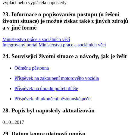
vyplácí nebo vyplácela naposledy.
23. Informace o popisovaném postupu (o řešení
životní situace) je možné získat také z jiných zdrojů
a v jiné formě
Ministerstvo práce a sociálních věcí
Integrovaný portál Ministerstva práce a sociálních věcí
24. Související životní situace a návody, jak je řešit
Odměna pěstouna
Příspěvek na zakoupení motorového vozidla
Příspěvek na úhradu potřeb dítěte
Příspěvek při ukončení pěstounské péče
28. Popis byl naposledy aktualizován
01.01.2017
29. Datum konce platnosti popisu