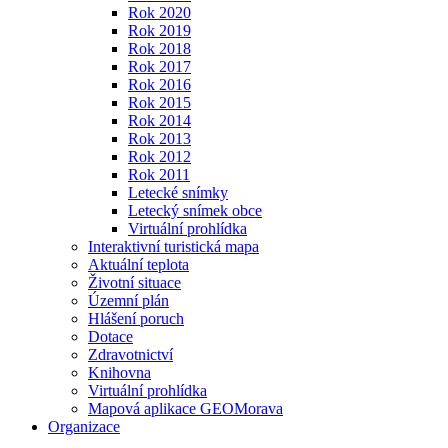
Rok 2020
Rok 2019
Rok 2018
Rok 2017
Rok 2016
Rok 2015
Rok 2014
Rok 2013
Rok 2012
Rok 2011
Letecké snímky
Letecký snímek obce
Virtuální prohlídka
Interaktivní turistická mapa
Aktuální teplota
Životní situace
Územní plán
Hlášení poruch
Dotace
Zdravotnictví
Knihovna
Virtuální prohlídka
Mapová aplikace GEOMorava
Organizace