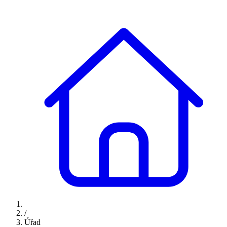
/
Úřad