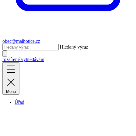
obec@malhotice.cz
Hledaný výraz
rozšířené vyhledávání
Menu
Úřad