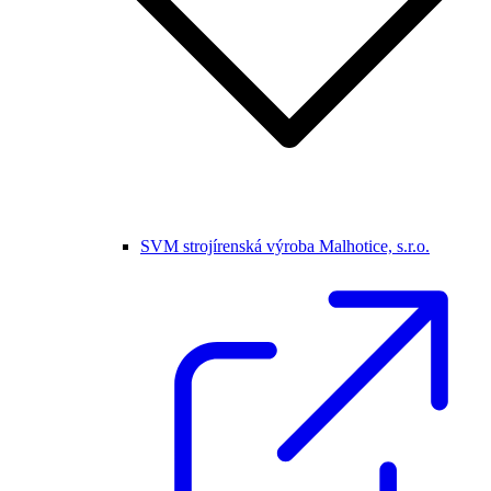
SVM strojírenská výroba Malhotice, s.r.o.