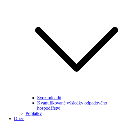
Svoz odpadů
Kvantifikované výsledky odpadového
hospodářství
Poplatky
Obec