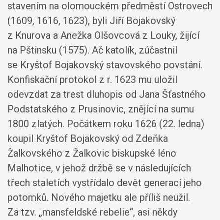
stavením na olomouckém předměstí Ostrovech
(1609, 1616, 1623), byli Jiří Bojakovský
z Knurova a Anežka Olšovcová z Louky, žijící
na Pštinsku (1575). Ač katolík, zúčastnil
se Kryštof Bojakovský stavovského povstání.
Konfiskační protokol z r. 1623 mu uložil
odevzdat za trest dluhopis od Jana Šťastného
Podstatského z Prusinovic, znějící na sumu
1800 zlatých. Počátkem roku 1626 (22. ledna)
koupil Kryštof Bojakovský od Zdeňka
Žalkovského z Žalkovic biskupské léno
Malhotice, v jehož držbě se v následujících
třech staletích vystřídalo devět generací jeho
potomků. Nového majetku ale příliš neužil.
Za tzv. „mansfeldské rebelie“, asi někdy