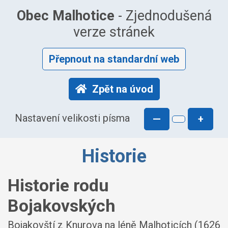
Obec Malhotice
- Zjednodušená
verze stránek
Přepnout na standardní web
Zpět na úvod
Nastavení velikosti písma
—
+
Historie
Historie rodu
Bojakovských
Bojakovští z Knurova na léně Malhoticích (1626