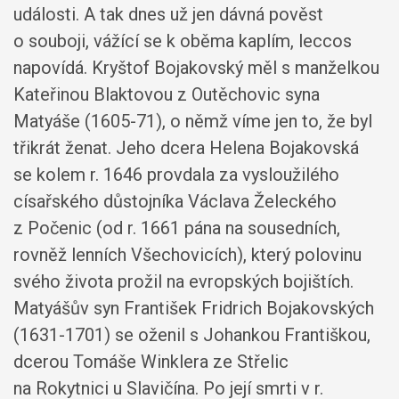
události. A tak dnes už jen dávná pověst
o souboji, vážící se k oběma kaplím, leccos
napovídá. Kryštof Bojakovský měl s manželkou
Kateřinou Blaktovou z Outěchovic syna
Matyáše (1605-71), o němž víme jen to, že byl
třikrát ženat. Jeho dcera Helena Bojakovská
se kolem r. 1646 provdala za vysloužilého
císařského důstojníka Václava Želeckého
z Počenic (od r. 1661 pána na sousedních,
rovněž lenních Všechovicích), který polovinu
svého života prožil na evropských bojištích.
Matyášův syn František Fridrich Bojakovských
(1631-1701) se oženil s Johankou Františkou,
dcerou Tomáše Winklera ze Střelic
na Rokytnici u Slavičína. Po její smrti v r.