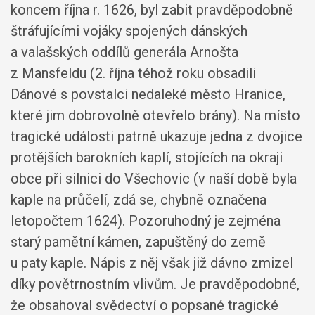
koncem října r. 1626, byl zabit pravděpodobně
štráfujícími vojáky spojených dánských
a valašských oddílů generála Arnošta
z Mansfeldu (2. října téhož roku obsadili
Dánové s povstalci nedaleké město Hranice,
které jim dobrovolně otevřelo brány). Na místo
tragické události patrně ukazuje jedna z dvojice
protějších barokních kaplí, stojících na okraji
obce při silnici do Všechovic (v naší době byla
kaple na průčelí, zdá se, chybně označena
letopočtem 1624). Pozoruhodný je zejména
starý pamětní kámen, zapuštěný do země
u paty kaple. Nápis z něj však již dávno zmizel
díky povětrnostním vlivům. Je pravděpodobné,
že obsahoval svědectví o popsané tragické