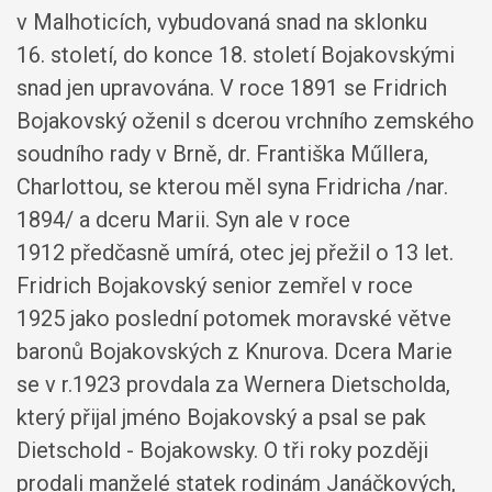
v Malhoticích, vybudovaná snad na sklonku
16. století, do konce 18. století Bojakovskými
snad jen upravována. V roce 1891 se Fridrich
Bojakovský oženil s dcerou vrchního zemského
soudního rady v Brně, dr. Františka Műllera,
Charlottou, se kterou měl syna Fridricha /nar.
1894/ a dceru Marii. Syn ale v roce
1912 předčasně umírá, otec jej přežil o 13 let.
Fridrich Bojakovský senior zemřel v roce
1925 jako poslední potomek moravské větve
baronů Bojakovských z Knurova. Dcera Marie
se v r.1923 provdala za Wernera Dietscholda,
který přijal jméno Bojakovský a psal se pak
Dietschold - Bojakowsky. O tři roky později
prodali manželé statek rodinám Janáčkových,