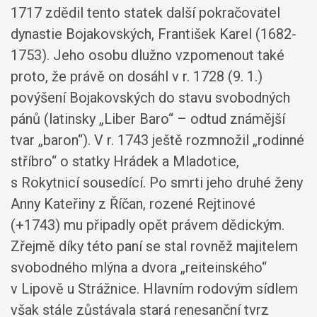
1717 zdědil tento statek další pokračovatel
dynastie Bojakovských, František Karel (1682-
1753). Jeho osobu dlužno vzpomenout také
proto, že právě on dosáhl v r. 1728 (9. 1.)
povýšení Bojakovských do stavu svobodných
pánů (latinsky „Liber Baro“ – odtud známější
tvar „baron“). V r. 1743 ještě rozmnožil „rodinné
stříbro“ o statky Hrádek a Mladotice,
s Rokytnicí sousedící. Po smrti jeho druhé ženy
Anny Kateřiny z Říčan, rozené Rejtinové
(+1743) mu připadly opět právem dědickým.
Zřejmě díky této paní se stal rovněž majitelem
svobodného mlýna a dvora „reiteinského“
v Lipově u Strážnice. Hlavním rodovým sídlem
však stále zůstávala stará renesanční tvrz