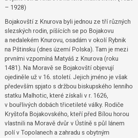
– 1928)
Bojakovští z Knurova byli jednou ze tří různých
slezských rodin, píšících se po Bojakovu
a nedalekém Knurovu, osadám v okolí Rybnik
na Pštinsku (dnes území Polska). Tam je mezi
prvními vzpomíná Matyáš z Knurova (roku
1481). Na Moravě se Bojakovští objevují
ojediněle už v 16. století. Jejich jméno je však
především spjato s držbou biskupského lenního
statku Malhotic, které získali v r. 1626,
v bouřlivých dobách třicetileté války. Rodiče
Kryštofa Bojakovského, kteří před Bílou horou
vlastnili na Moravě dvůr v Ústíně s půl lánem
polí v Topolanech a zahradu s obytným