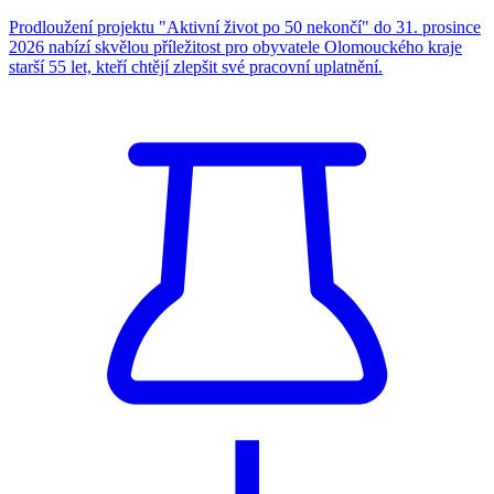
Prodloužení projektu "Aktivní život po 50 nekončí" do 31. prosince
2026 nabízí skvělou příležitost pro obyvatele Olomouckého kraje
starší 55 let, kteří chtějí zlepšit své pracovní uplatnění.