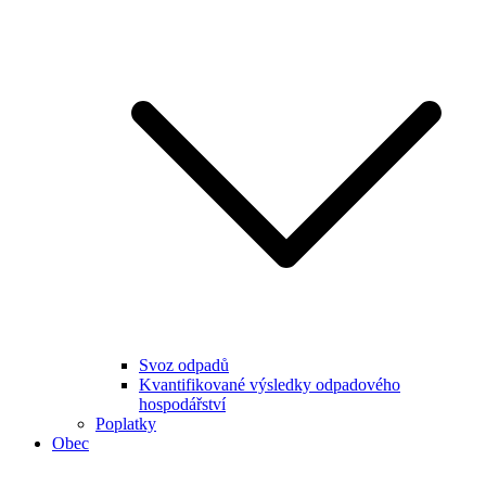
Svoz odpadů
Kvantifikované výsledky odpadového
hospodářství
Poplatky
Obec