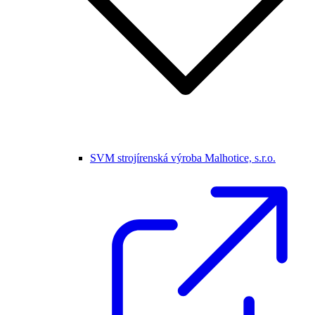
SVM strojírenská výroba Malhotice, s.r.o.