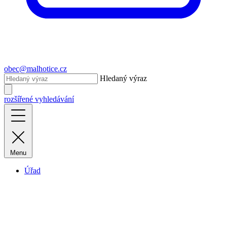
obec@malhotice.cz
Hledaný výraz
rozšířené vyhledávání
Menu
Úřad