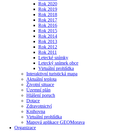
Rok 2020
Rok 2019
Rok 2018
Rok 2017
Rok 2016
Rok 2015
Rok 2014
Rok 2013
Rok 2012
Rok 2011
Letecké snímky
Letecký snímek obce
Virtuální prohlídka
Interaktivní turistická mapa
Aktuální teplota
Životní situace
Územní plán
Hlášení poruch
Dotace
Zdravotnictví
Knihovna
Virtuální prohlídka
Mapová aplikace GEOMorava
Organizace