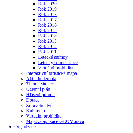
Rok 2020
Rok 2019
Rok 2018
Rok 2017
Rok 2016
Rok 2015
Rok 2014
Rok 2013
Rok 2012
Rok 2011
Letecké snímky
Letecký snímek obce
Virtuální prohlídka
Interaktivní turistická mapa
Aktuální teplota
Životní situace
Územní plán
Hlášení poruch
Dotace
Zdravotnictví
Knihovna
Virtuální prohlídka
Mapová aplikace GEOMorava
Organizace