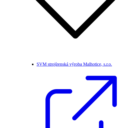
SVM strojírenská výroba Malhotice, s.r.o.