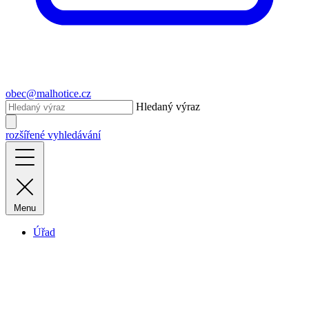
obec@malhotice.cz
Hledaný výraz
rozšířené vyhledávání
Menu
Úřad