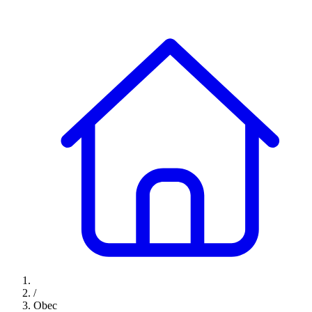
/
Obec