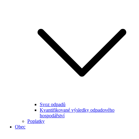
Svoz odpadů
Kvantifikované výsledky odpadového
hospodářství
Poplatky
Obec