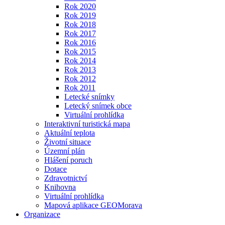
Rok 2020
Rok 2019
Rok 2018
Rok 2017
Rok 2016
Rok 2015
Rok 2014
Rok 2013
Rok 2012
Rok 2011
Letecké snímky
Letecký snímek obce
Virtuální prohlídka
Interaktivní turistická mapa
Aktuální teplota
Životní situace
Územní plán
Hlášení poruch
Dotace
Zdravotnictví
Knihovna
Virtuální prohlídka
Mapová aplikace GEOMorava
Organizace