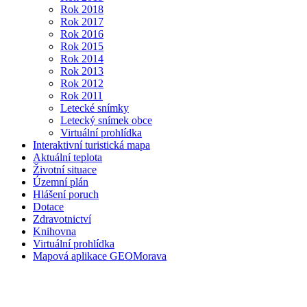
Rok 2018
Rok 2017
Rok 2016
Rok 2015
Rok 2014
Rok 2013
Rok 2012
Rok 2011
Letecké snímky
Letecký snímek obce
Virtuální prohlídka
Interaktivní turistická mapa
Aktuální teplota
Životní situace
Územní plán
Hlášení poruch
Dotace
Zdravotnictví
Knihovna
Virtuální prohlídka
Mapová aplikace GEOMorava