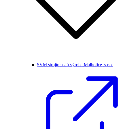
SVM strojírenská výroba Malhotice, s.r.o.