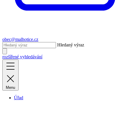
obec@malhotice.cz
Hledaný výraz
rozšířené vyhledávání
Menu
Úřad