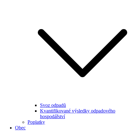
Svoz odpadů
Kvantifikované výsledky odpadového
hospodářství
Poplatky
Obec