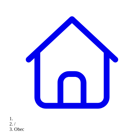
/
Obec