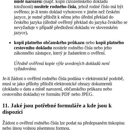
místě narozen
í (např. kopii cizozemského dokladu
totožnosti)
nositele rodného čísla
, jehož rodné číslo má být
ověřeno; je-li tento doklad vyhotoven v jiném než českém
jazyce, je nutné přiložit k němu jeho úřední překlad do
českého jazyka (úředně ověřený překlad do jazyka českého se
nevyžaduje v případě předložení dokladu ve slovenském
jazyce),
kopii platného občanského průkazu
nebo
kopii platného
cestovního dokladu
nositele rodného čísla nebo jeho
zákonného zástupce, který je žadatelem o ověření.
Úředně ověřená kopie výše uvedených dokladů není
vyžadována.
Je-li žádost o ověření rodného čísla podána v elektronické podobě,
musí se jako přílohy přiložit elektronické obrazy dokumentů
(dokladu o datu a místě narození, občanského průkazu nebo
cestovního dokladu) ve formátu PDF nebo JPEG.
11. Jaké jsou potřebné formuláře a kde jsou k
dispozici
Žádost o ověření rodného čísla lze podat na předepsaném tiskopisu
nebo jinou volnou písemnou formou.