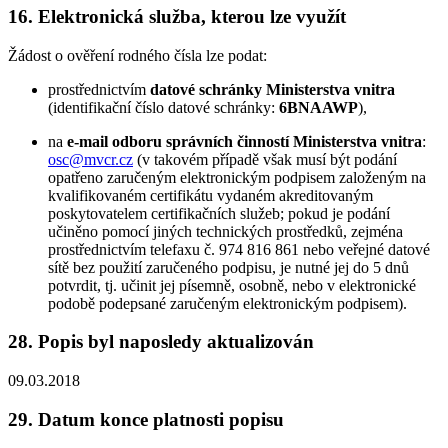
16. Elektronická služba, kterou lze využít
Žádost o ověření rodného čísla lze podat:
prostřednictvím
datové schránky Ministerstva vnitra
(identifikační číslo datové schránky:
6BNAAWP
),
na
e-mail odboru správních činností Ministerstva vnitra
:
osc@mvcr.cz
(v takovém případě však musí být podání
opatřeno zaručeným elektronickým podpisem založeným na
kvalifikovaném certifikátu vydaném akreditovaným
poskytovatelem certifikačních služeb; pokud je podání
učiněno pomocí jiných technických prostředků, zejména
prostřednictvím telefaxu č. 974 816 861 nebo veřejné datové
sítě bez použití zaručeného podpisu, je nutné jej do 5 dnů
potvrdit, tj. učinit jej písemně, osobně, nebo v elektronické
podobě podepsané zaručeným elektronickým podpisem).
28. Popis byl naposledy aktualizován
09.03.2018
29. Datum konce platnosti popisu