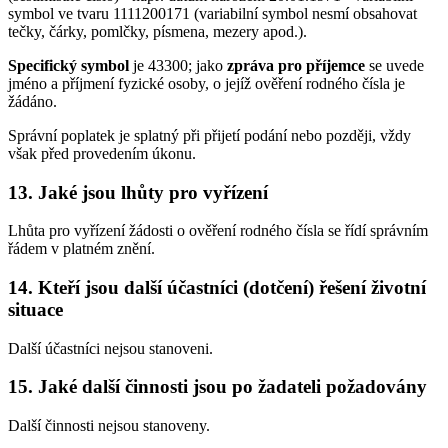
symbol ve tvaru 1111200171 (variabilní symbol nesmí obsahovat
tečky, čárky, pomlčky, písmena, mezery apod.).
Specifický symbol
je 43300; jako
zpráva pro příjemce
se uvede
jméno a příjmení fyzické osoby, o jejíž ověření rodného čísla je
žádáno.
Správní poplatek je splatný při přijetí podání nebo později, vždy
však před provedením úkonu.
13. Jaké jsou lhůty pro vyřízení
Lhůta pro vyřízení žádosti o ověření rodného čísla se řídí správním
řádem v platném znění.
14. Kteří jsou další účastníci (dotčení) řešení životní
situace
Další účastníci nejsou stanoveni.
15. Jaké další činnosti jsou po žadateli požadovány
Další činnosti nejsou stanoveny.