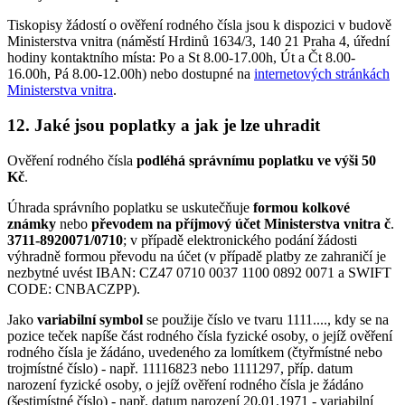
Tiskopisy žádostí o ověření rodného čísla jsou k dispozici v budově
Ministerstva vnitra (náměstí Hrdinů 1634/3, 140 21 Praha 4, úřední
hodiny kontaktního místa: Po a St 8.00-17.00h, Út a Čt 8.00-
16.00h, Pá 8.00-12.00h) nebo dostupné na
internetových stránkách
Ministerstva vnitra
.
12. Jaké jsou poplatky a jak je lze uhradit
Ověření rodného čísla
podléhá správnímu poplatku ve výši 50
Kč
.
Úhrada správního poplatku se uskutečňuje
formou kolkové
známky
nebo
převodem na příjmový účet Ministerstva vnitra č
.
3711-8920071/0710
; v případě elektronického podání žádosti
výhradně formou převodu na účet (v případě platby ze zahraničí je
nezbytné uvést IBAN: CZ47 0710 0037 1100 0892 0071 a SWIFT
CODE: CNBACZPP).
Jako
variabilní symbol
se použije číslo ve tvaru 1111...., kdy se na
pozice teček napíše část rodného čísla fyzické osoby, o jejíž ověření
rodného čísla je žádáno, uvedeného za lomítkem (čtyřmístné nebo
trojmístné číslo) - např. 11116823 nebo 1111297, příp. datum
narození fyzické osoby, o jejíž ověření rodného čísla je žádáno
(šestimístné číslo) - např. datum narození 20.01.1971 - variabilní