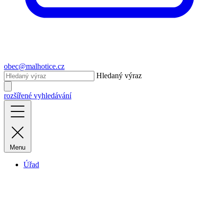
obec@malhotice.cz
Hledaný výraz
rozšířené vyhledávání
Menu
Úřad