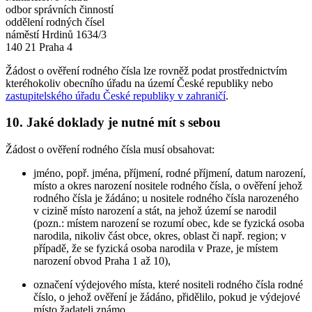
odbor správních činností
oddělení rodných čísel
náměstí Hrdinů 1634/3
140 21 Praha 4
Žádost o ověření rodného čísla lze rovněž podat prostřednictvím
kteréhokoliv obecního úřadu na území České republiky nebo
zastupitelského úřadu České republiky v zahraničí
.
10. Jaké doklady je nutné mít s sebou
Žádost o ověření rodného čísla musí obsahovat:
jméno, popř. jména, příjmení, rodné příjmení, datum narození,
místo a okres narození nositele rodného čísla, o ověření jehož
rodného čísla je žádáno; u nositele rodného čísla narozeného
v cizině místo narození a stát, na jehož území se narodil
(pozn.: místem narození se rozumí obec, kde se fyzická osoba
narodila, nikoliv část obce, okres, oblast či např. region; v
případě, že se fyzická osoba narodila v Praze, je místem
narození obvod Praha 1 až 10),
označení výdejového místa, které nositeli rodného čísla rodné
číslo, o jehož ověření je žádáno, přidělilo, pokud je výdejové
místo žadateli známo,