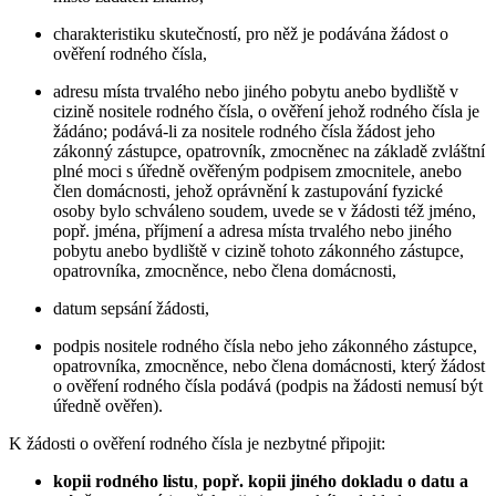
charakteristiku skutečností, pro něž je podávána žádost o
ověření rodného čísla,
adresu místa trvalého nebo jiného pobytu anebo bydliště v
cizině nositele rodného čísla, o ověření jehož rodného čísla je
žádáno; podává-li za nositele rodného čísla žádost jeho
zákonný zástupce, opatrovník, zmocněnec na základě zvláštní
plné moci s úředně ověřeným podpisem zmocnitele, anebo
člen domácnosti, jehož oprávnění k zastupování fyzické
osoby bylo schváleno soudem, uvede se v žádosti též jméno,
popř. jména, příjmení a adresa místa trvalého nebo jiného
pobytu anebo bydliště v cizině tohoto zákonného zástupce,
opatrovníka, zmocněnce, nebo člena domácnosti,
datum sepsání žádosti,
podpis nositele rodného čísla nebo jeho zákonného zástupce,
opatrovníka, zmocněnce, nebo člena domácnosti, který žádost
o ověření rodného čísla podává (podpis na žádosti nemusí být
úředně ověřen).
K žádosti o ověření rodného čísla je nezbytné připojit:
kopii rodného listu
,
popř. kopii jiného dokladu o datu a