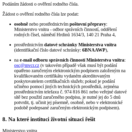
Podáním žádosti o ověření rodného čísla.
Žádost o ověření rodného čísla lze podat:
osobně
nebo prostřednictvím
poštovní přepravy
:
Ministerstvo vnitra - odbor správních činností, oddělení
rodných čísel, náměstí Hrdinů 1634/3, 140 21 Praha 4,
prostřednictvím
datové schránky Ministerstva vnitra
(identifikační číslo datové schránky:
6BNAAWP
),
na
e-mail odboru správních činností Ministerstva vnitra
:
osc@mvcr.cz
(v takovém případě však musí být podání
opatřeno zaručeným elektronickým podpisem založeným na
kvalifikovaném certifikátu vydaném akreditovaným
poskytovatelem certifikačních služeb; pokud je podání
učiněno pomocí jiných technických prostředků, zejména
prostřednictvím telefaxu č. 974 816 861 nebo veřejné datové
sítě bez použití zaručeného podpisu, je nutné jej do 5 dnů
potvrdit, tj. učinit jej písemně, osobně, nebo v elektronické
podobě podepsané zaručeným elektronickým podpisem).
8. Na které instituci životní situaci řešit
Ministerstvo vnitra