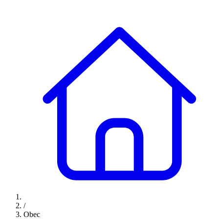
/
Obec