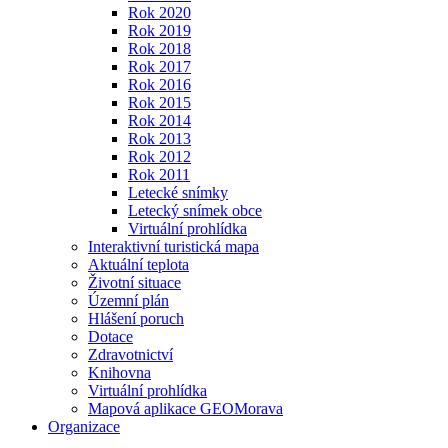
Rok 2020
Rok 2019
Rok 2018
Rok 2017
Rok 2016
Rok 2015
Rok 2014
Rok 2013
Rok 2012
Rok 2011
Letecké snímky
Letecký snímek obce
Virtuální prohlídka
Interaktivní turistická mapa
Aktuální teplota
Životní situace
Územní plán
Hlášení poruch
Dotace
Zdravotnictví
Knihovna
Virtuální prohlídka
Mapová aplikace GEOMorava
Organizace