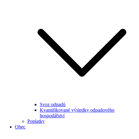
Svoz odpadů
Kvantifikované výsledky odpadového
hospodářství
Poplatky
Obec