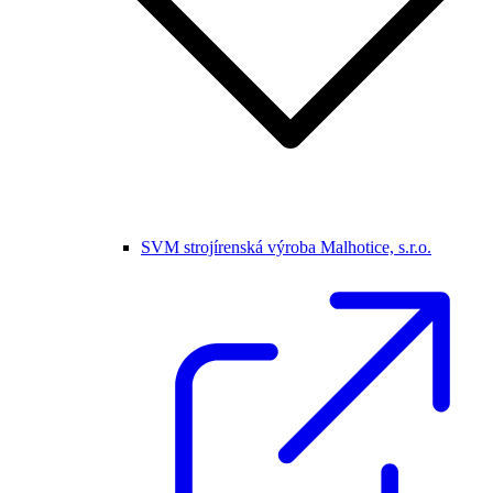
SVM strojírenská výroba Malhotice, s.r.o.