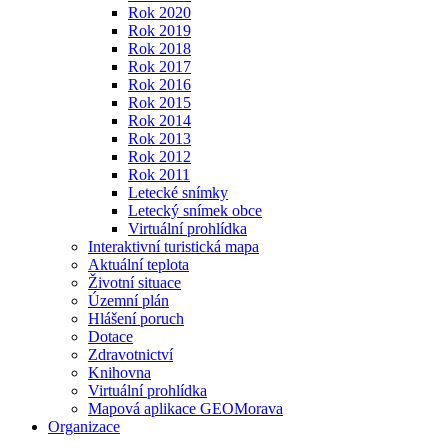
Rok 2020
Rok 2019
Rok 2018
Rok 2017
Rok 2016
Rok 2015
Rok 2014
Rok 2013
Rok 2012
Rok 2011
Letecké snímky
Letecký snímek obce
Virtuální prohlídka
Interaktivní turistická mapa
Aktuální teplota
Životní situace
Územní plán
Hlášení poruch
Dotace
Zdravotnictví
Knihovna
Virtuální prohlídka
Mapová aplikace GEOMorava
Organizace