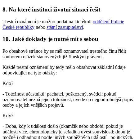
8. Na které instituci životní situaci řešit
Trestní oznámení je možno podat na kterékoli
oddělení Policie
České republiky
nebo
státní zastupitelství
.
10. Jaké doklady je nutné mít s sebou
Po obsahové stránce by se měl oznamovatel trestného činu řídit
souborem otázek stanovených již římským právem.
Každé trestní oznámení by tedy mělo obsahovat základní údaje
odpovídající na tyto otázky:
Kdo?
- Totožnost účastníků: pachatel, poškozený, svědci; pokud
oznamovatel nezná jejich totožnost, uvede co nejpodrobnější popis
osoby a jejích vnějších projevů.
Kdy?
- Doba, kdy k události došlo (okamžik nebo období; pokud je
událostí více, chronologicky je seřadit a uvést souvislosti; dobu je
možné i odhadnout podle jiných souběžných událostí - politických,