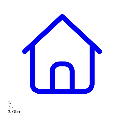
/
Obec