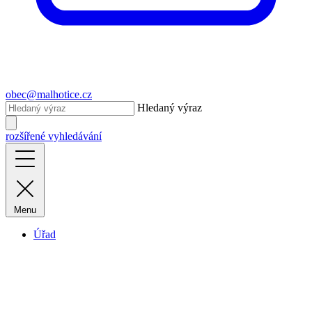
obec@malhotice.cz
Hledaný výraz
rozšířené vyhledávání
Menu
Úřad