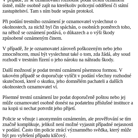
ústně, může osobně zajít na kterékoliv policejní oddělení či státní
zastupitelství. Tam s ním bude sepsán protokol.
Při podání trestního oznámení je oznamovatel vyslechnut o
okolnostech, za nichž byl čin spáchán, o osobních poměrech toho,
na něhož se oznámení podává, o důkazech a o výši škody
způsobené oznámeným činem.
V případě, že je oznamovatel zároveň poškozeným nebo jeho
zmocněncem, musí být vyslechnut také o tom, zda žádá, aby soud
rozhodl v trestním řízení o jeho nároku na náhradu škody.
Další možností je podat trestní oznámení písemnou formou. V
takovém případě se doporučuje vylíčit v podání všechny rozhodné
skutečnosti, které o skutku, jeho domnělém pachateli a dalších
okolnostech oznamovatel ví.
Písemné trestní oznámení lze podat doporučeně poštou nebo jej
může oznamovatel osobně donést na podatelnu příslušné instituce a
na kopii si nechat potvrdit jeho přijetí.
Policie se věnuje i anonymním oznámením, ale prověřování se tím
značně komplikuje, jelikož není možné vyjasnit případné nejasnosti
v podání. Často tím policie ztrácí významného svědka, který může
být pro vyřešení případu klíčový.