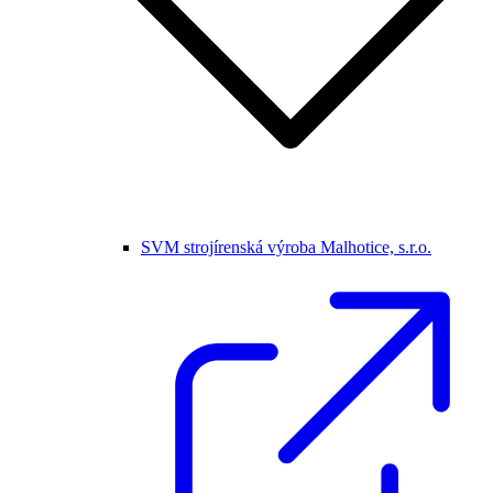
SVM strojírenská výroba Malhotice, s.r.o.