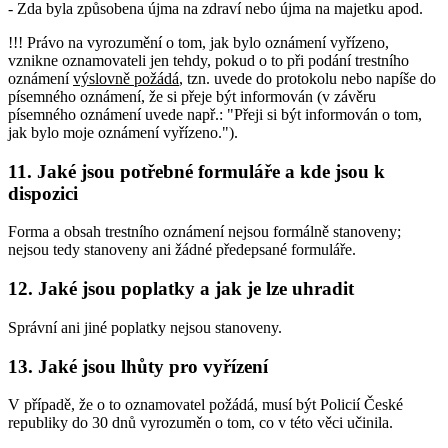
- Zda byla způsobena újma na zdraví nebo újma na majetku apod.
!!! Právo na vyrozumění o tom, jak bylo oznámení vyřízeno,
vznikne oznamovateli jen tehdy, pokud o to při podání trestního
oznámení
výslovně požádá
, tzn. uvede do protokolu nebo napíše do
písemného oznámení, že si přeje být informován (v závěru
písemného oznámení uvede např.: "Přeji si být informován o tom,
jak bylo moje oznámení vyřízeno.").
11. Jaké jsou potřebné formuláře a kde jsou k
dispozici
Forma a obsah trestního oznámení nejsou formálně stanoveny;
nejsou tedy stanoveny ani žádné předepsané formuláře.
12. Jaké jsou poplatky a jak je lze uhradit
Správní ani jiné poplatky nejsou stanoveny.
13. Jaké jsou lhůty pro vyřízení
V případě, že o to oznamovatel požádá, musí být Policií České
republiky do 30 dnů vyrozuměn o tom, co v této věci učinila.