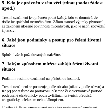
5. Kdo je oprávněn v této věci jednat (podat žádost
apod.)
Trestní oznámení je oprávněn podat každý, kdo se domnívá, že
došlo ke spáchání trestného činu. Zákon stanoví výjimky plynoucí
ze zákonem uložené povinnosti mlčenlivosti, jako je např. zpovědní
tajemství.
6. Jaké jsou podmínky a postup pro řešení životní
situace
Splnění všech požadovaných náležitostí.
7. Jakým způsobem můžete zahájit řešení životní
situace
Podáním trestního oznámení na příslušnou instituci.
Trestní oznámení se posuzuje podle obsahu (nikoliv podle názvu) a
lze jej podat ústně do protokolu, písemně či v elektronické podobě
podepsané elektronicky podle zvláštních právních předpisů,
telegraficky, telefaxem nebo dálnopisem.
V případě, že se oznamovatel rozhodne podat trestní oznámení