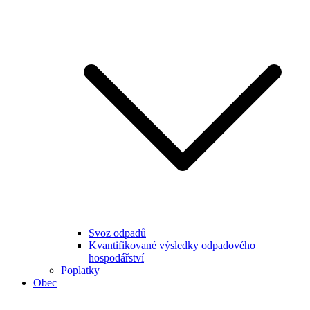
Svoz odpadů
Kvantifikované výsledky odpadového
hospodářství
Poplatky
Obec