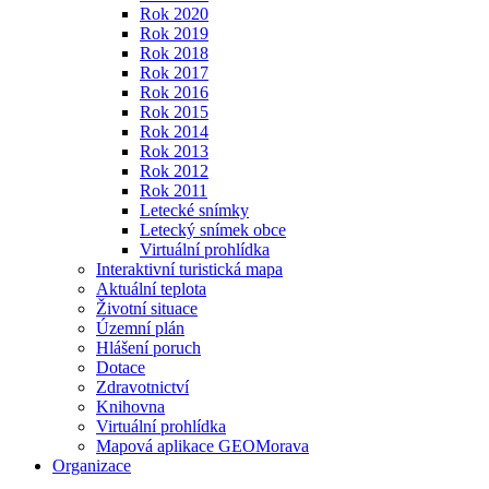
Rok 2020
Rok 2019
Rok 2018
Rok 2017
Rok 2016
Rok 2015
Rok 2014
Rok 2013
Rok 2012
Rok 2011
Letecké snímky
Letecký snímek obce
Virtuální prohlídka
Interaktivní turistická mapa
Aktuální teplota
Životní situace
Územní plán
Hlášení poruch
Dotace
Zdravotnictví
Knihovna
Virtuální prohlídka
Mapová aplikace GEOMorava
Organizace