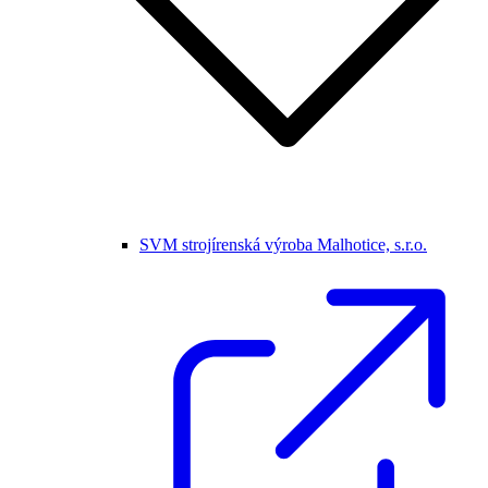
SVM strojírenská výroba Malhotice, s.r.o.