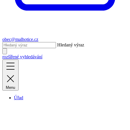
obec@malhotice.cz
Hledaný výraz
rozšířené vyhledávání
Menu
Úřad