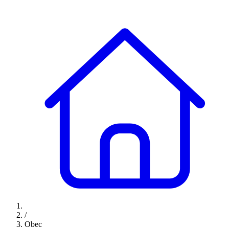
/
Obec