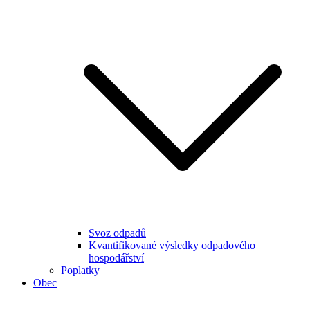
Svoz odpadů
Kvantifikované výsledky odpadového
hospodářství
Poplatky
Obec