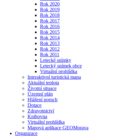
Rok 2020
Rok 2019
Rok 2018
Rok 2017
Rok 2016
Rok 2015
Rok 2014
Rok 2013
Rok 2012
Rok 2011
Letecké snímky
Letecký snímek obce
Virtuální prohlídka
Interaktivní turistická mapa
Aktuální teplota
Životní situace
Územní plán
Hlášení poruch
Dotace
Zdravotnictví
Knihovna
Virtuální prohlídka
Mapová aplikace GEOMorava
Organizace