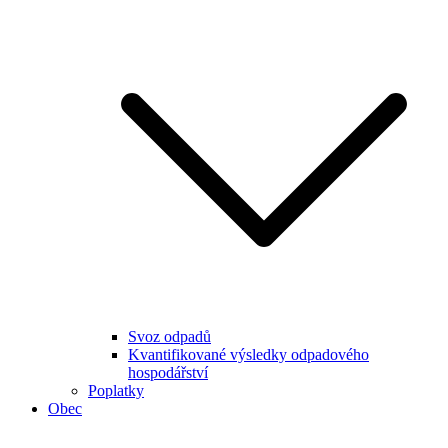
Svoz odpadů
Kvantifikované výsledky odpadového
hospodářství
Poplatky
Obec