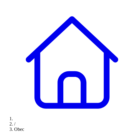
/
Obec