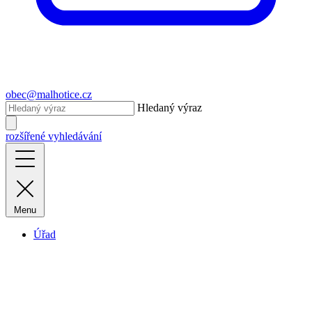
obec@malhotice.cz
Hledaný výraz
rozšířené vyhledávání
Menu
Úřad