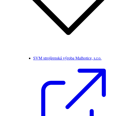
SVM strojírenská výroba Malhotice, s.r.o.