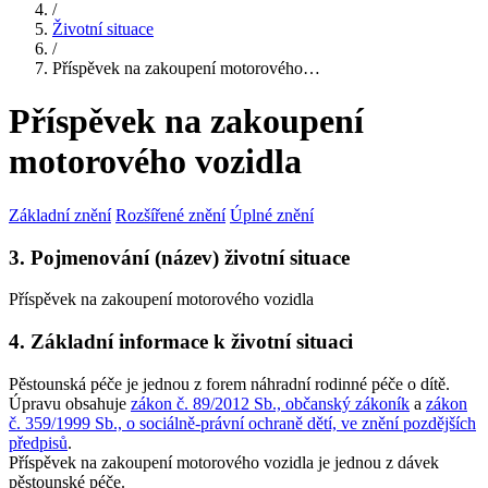
/
Životní situace
/
Příspěvek na zakoupení motorového…
Příspěvek na zakoupení
motorového vozidla
Základní znění
Rozšířené znění
Úplné znění
3. Pojmenování (název) životní situace
Příspěvek na zakoupení motorového vozidla
4. Základní informace k životní situaci
Pěstounská péče je jednou z forem náhradní rodinné péče o dítě.
Úpravu obsahuje
zákon č. 89/2012 Sb., občanský zákoník
a
zákon
č. 359/1999 Sb., o sociálně-právní ochraně dětí, ve znění pozdějších
předpisů
.
Příspěvek na zakoupení motorového vozidla je jednou z dávek
pěstounské péče.