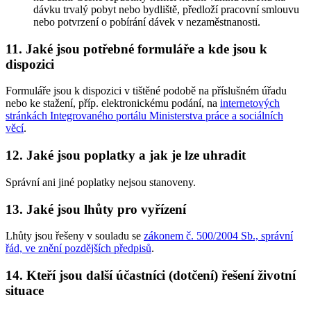
dávku trvalý pobyt nebo bydliště, předloží pracovní smlouvu
nebo potvrzení o pobírání dávek v nezaměstnanosti.
11. Jaké jsou potřebné formuláře a kde jsou k
dispozici
Formuláře jsou k dispozici v tištěné podobě na příslušném úřadu
nebo ke stažení, příp. elektronickému podání, na
internetových
stránkách Integrovaného portálu Ministerstva práce a sociálních
věcí
.
12. Jaké jsou poplatky a jak je lze uhradit
Správní ani jiné poplatky nejsou stanoveny.
13. Jaké jsou lhůty pro vyřízení
Lhůty jsou řešeny v souladu se
zákonem č. 500/2004 Sb., správní
řád, ve znění pozdějších předpisů
.
14. Kteří jsou další účastníci (dotčení) řešení životní
situace