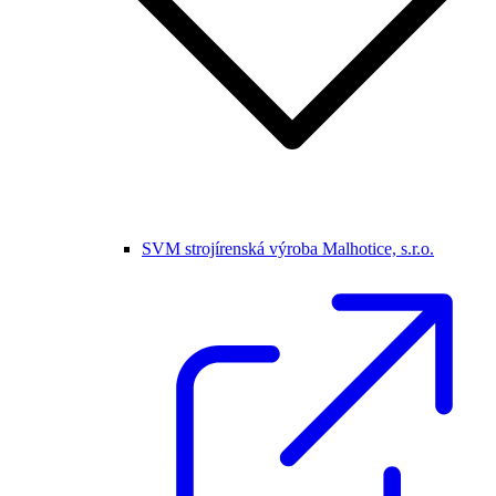
SVM strojírenská výroba Malhotice, s.r.o.