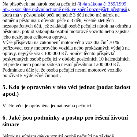
Na příspěvek má nárok osoba pečující (
§ 4a zákona č. 359/1999
Sb., o sociálně-právní ochraně dětí, ve znění pozdějších předpisů
),
která má v pěstounské péči nejméně 3 děti nebo má nárok na
odměnu pěstouna z důvodu péče o 3 děti, včetně zletilých
nezaopatřených dětí, jež zakládají osobě pečující nárok na odměnu
pěstouna, pokud zakoupila osobní motorové vozidlo nebo zajistila
jeho nezbytnou celkovou opravu.
Výše příspěvku na zakoupení motorového vozidla činí 70 %
pořizovací ceny motorového vozidla nebo prokázaných výdajů na
opravy, nejvýše však 100 000 Kč. Součet těchto příspěvků
poskytnutých osobě pečující v období posledních 10 kalendářních
let přede dnem podání žádosti nesmí přesáhnout 200 000 Kč.
Podmínkou dále je, že osoba pečující nesmí motorové vozidlo
používat k výdělečné činnosti.
5. Kdo je oprávněn v této věci jednat (podat žádost
apod.)
V této věci je oprávněna jednat osoba pečující.
6. Jaké jsou podmínky a postup pro řešení životní
situace
Nárok na výplatu dávky vzniká osobě pečující na základě