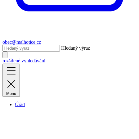
obec@malhotice.cz
Hledaný výraz
rozšířené vyhledávání
Menu
Úřad