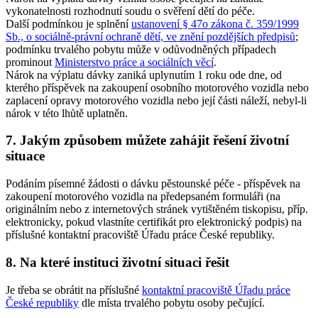
vykonatelnosti rozhodnutí soudu o svěření dětí do péče.
Další podmínkou je splnění
ustanovení § 47o zákona č. 359/1999
Sb., o sociálně-právní ochraně dětí, ve znění pozdějších předpisů
;
podmínku trvalého pobytu může v odůvodněných případech
prominout
Ministerstvo práce a sociálních věcí
.
Nárok na výplatu dávky zaniká uplynutím 1 roku ode dne, od
kterého příspěvek na zakoupení osobního motorového vozidla nebo
zaplacení opravy motorového vozidla nebo její části náleží, nebyl-li
nárok v této lhůtě uplatněn.
7. Jakým způsobem můžete zahájit řešení životní
situace
Podáním písemné žádosti o dávku pěstounské péče - příspěvek na
zakoupení motorového vozidla na předepsaném formuláři (na
originálním nebo z internetových stránek vytištěném tiskopisu, příp.
elektronicky, pokud vlastníte certifikát pro elektronický podpis) na
příslušné kontaktní pracoviště Úřadu práce České republiky.
8. Na které instituci životní situaci řešit
Je třeba se obrátit na příslušné
kontaktní pracoviště Úřadu práce
České republiky
dle místa trvalého pobytu osoby pečující.