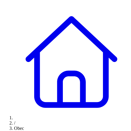
/
Obec