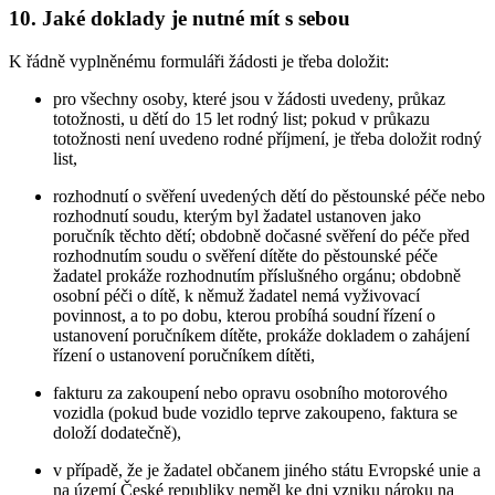
10. Jaké doklady je nutné mít s sebou
K řádně vyplněnému formuláři žádosti je třeba doložit:
pro všechny osoby, které jsou v žádosti uvedeny, průkaz
totožnosti, u dětí do 15 let rodný list; pokud v průkazu
totožnosti není uvedeno rodné příjmení, je třeba doložit rodný
list,
rozhodnutí o svěření uvedených dětí do pěstounské péče nebo
rozhodnutí soudu, kterým byl žadatel ustanoven jako
poručník těchto dětí; obdobně dočasné svěření do péče před
rozhodnutím soudu o svěření dítěte do pěstounské péče
žadatel prokáže rozhodnutím příslušného orgánu; obdobně
osobní péči o dítě, k němuž žadatel nemá vyživovací
povinnost, a to po dobu, kterou probíhá soudní řízení o
ustanovení poručníkem dítěte, prokáže dokladem o zahájení
řízení o ustanovení poručníkem dítěti,
fakturu za zakoupení nebo opravu osobního motorového
vozidla (pokud bude vozidlo teprve zakoupeno, faktura se
doloží dodatečně),
v případě, že je žadatel občanem jiného státu Evropské unie a
na území České republiky neměl ke dni vzniku nároku na