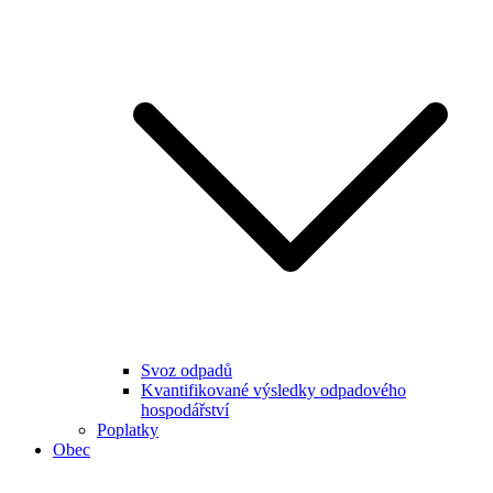
Svoz odpadů
Kvantifikované výsledky odpadového
hospodářství
Poplatky
Obec