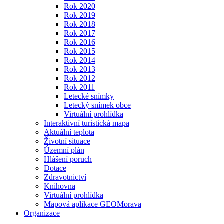
Rok 2020
Rok 2019
Rok 2018
Rok 2017
Rok 2016
Rok 2015
Rok 2014
Rok 2013
Rok 2012
Rok 2011
Letecké snímky
Letecký snímek obce
Virtuální prohlídka
Interaktivní turistická mapa
Aktuální teplota
Životní situace
Územní plán
Hlášení poruch
Dotace
Zdravotnictví
Knihovna
Virtuální prohlídka
Mapová aplikace GEOMorava
Organizace