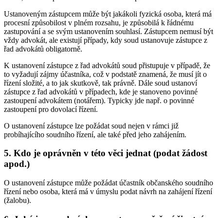
Ustanoveným zástupcem může být jakákoli fyzická osoba, která má
procesní způsobilost v plném rozsahu, je způsobilá k řádnému
zastupování a se svým ustanovením souhlasí. Zástupcem nemusí být
vždy advokát, ale existují případy, kdy soud ustanovuje zástupce z
řad advokátů obligatorně.
K ustanovení zástupce z řad advokátů soud přistupuje v případě, že
to vyžadují zájmy účastníka, což v podstatě znamená, že musí jít o
řízení složité, a to jak skutkově, tak právně. Dále soud ustanoví
zástupce z řad advokátů v případech, kde je stanoveno povinné
zastoupení advokátem (notářem). Typicky jde např. o povinné
zastoupení pro dovolací řízení.
O ustanovení zástupce lze požádat soud nejen v rámci již
probíhajícího soudního řízení, ale také před jeho zahájením.
5. Kdo je oprávněn v této věci jednat (podat žádost
apod.)
O ustanovení zástupce může požádat účastník občanského soudního
řízení nebo osoba, která má v úmyslu podat návrh na zahájení řízení
(žalobu).