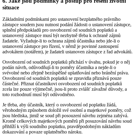
6. Jaké jsou podmínky a postup pro řešení životní
situace
Základními podmínkami pro ustanovení bezplatného právního
zástupce soudem jsou nutnost podání žádosti o ustanovení zástupce,
splnění předpokladů pro osvobození od soudních poplatků a
ustanovený zástupce musí být nezbytně třeba k ochraně zájmů
žadatele. Vyžaduje-li to ochrana zájmů účastníka nebo jde-li o
ustanovení zástupce pro řízení, v němž je povinné zastoupení
advokátem (notářem), je žadateli ustanoven zástupce z řad advokátů.
Osvobození od soudních poplatků přichází v úvahu, pokud je o něj
podán návrh, odůvodňují-li to poměry účastníka a nejde-li o
svévolné nebo zřejmě bezúspěšné uplatňování nebo bránění práva.
Osvobození od soudních poplatků se zpravidla přiznává pouze
částečné. Přiznat účastníkovi osvobození od soudních poplatků
zcela lze pouze výjimečně, jsou-li proto zvlášť závažné důvody, a
toto rozhodnutí musí být odůvodněno.
Je třeba, aby účastník, který o osvobození od poplatku žádá,
věrohodným způsobem doložil své osobní a majetkové poměry, což
jsou hlediska, jimiž se soud při posouzení návrhu zejména zabývá.
Kromě celkových majetkových poměrů při posuzování návrhu soud
přihlíží k výši soudního poplatku, pravděpodobným nákladům
dokazování a povaze uplatněného nároku.