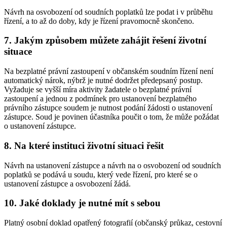
Návrh na osvobození od soudních poplatků lze podat i v průběhu
řízení, a to až do doby, kdy je řízení pravomocně skončeno.
7. Jakým způsobem můžete zahájit řešení životní
situace
Na bezplatné právní zastoupení v občanském soudním řízení není
automatický nárok, nýbrž je nutné dodržet předepsaný postup.
Vyžaduje se vyšší míra aktivity žadatele o bezplatné právní
zastoupení a jednou z podmínek pro ustanovení bezplatného
právního zástupce soudem je nutnost podání žádosti o ustanovení
zástupce. Soud je povinen účastníka poučit o tom, že může požádat
o ustanovení zástupce.
8. Na které instituci životní situaci řešit
Návrh na ustanovení zástupce a návrh na o osvobození od soudních
poplatků se podává u soudu, který vede řízení, pro které se o
ustanovení zástupce a osvobození žádá.
10. Jaké doklady je nutné mít s sebou
Platný osobní doklad opatřený fotografií (občanský průkaz, cestovní