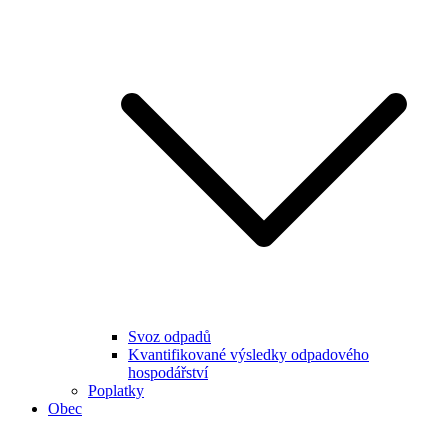
Svoz odpadů
Kvantifikované výsledky odpadového
hospodářství
Poplatky
Obec