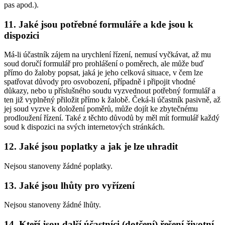
pas apod.).
11. Jaké jsou potřebné formuláře a kde jsou k
dispozici
Má-li účastník zájem na urychlení řízení, nemusí vyčkávat, až mu
soud doručí formulář pro prohlášení o poměrech, ale může buď
přímo do žaloby popsat, jaká je jeho celková situace, v čem lze
spatřovat důvody pro osvobození, případně i připojit vhodné
důkazy, nebo u příslušného soudu vyzvednout potřebný formulář a
ten již vyplněný přiložit přímo k žalobě. Čeká-li účastník pasivně, až
jej soud vyzve k doložení poměrů, může dojít ke zbytečnému
prodloužení řízení. Také z těchto důvodů by měl mít formulář každý
soud k dispozici na svých internetových stránkách.
12. Jaké jsou poplatky a jak je lze uhradit
Nejsou stanoveny žádné poplatky.
13. Jaké jsou lhůty pro vyřízení
Nejsou stanoveny žádné lhůty.
14. Kteří jsou další účastníci (dotčení) řešení životní