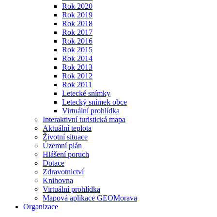
Rok 2020
Rok 2019
Rok 2018
Rok 2017
Rok 2016
Rok 2015
Rok 2014
Rok 2013
Rok 2012
Rok 2011
Letecké snímky
Letecký snímek obce
Virtuální prohlídka
Interaktivní turistická mapa
Aktuální teplota
Životní situace
Územní plán
Hlášení poruch
Dotace
Zdravotnictví
Knihovna
Virtuální prohlídka
Mapová aplikace GEOMorava
Organizace