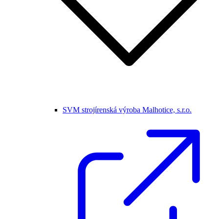
SVM strojírenská výroba Malhotice, s.r.o.