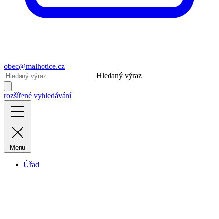
obec@malhotice.cz
Hledaný výraz
rozšířené vyhledávání
Menu
Úřad