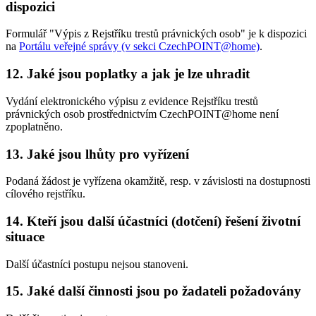
dispozici
Formulář "Výpis z Rejstříku trestů právnických osob" je k dispozici
na
Portálu veřejné správy (v sekci CzechPOINT@home)
.
12. Jaké jsou poplatky a jak je lze uhradit
Vydání elektronického výpisu z evidence Rejstříku trestů
právnických osob prostřednictvím CzechPOINT@home není
zpoplatněno.
13. Jaké jsou lhůty pro vyřízení
Podaná žádost je vyřízena okamžitě, resp. v závislosti na dostupnosti
cílového rejstříku.
14. Kteří jsou další účastníci (dotčení) řešení životní
situace
Další účastníci postupu nejsou stanoveni.
15. Jaké další činnosti jsou po žadateli požadovány