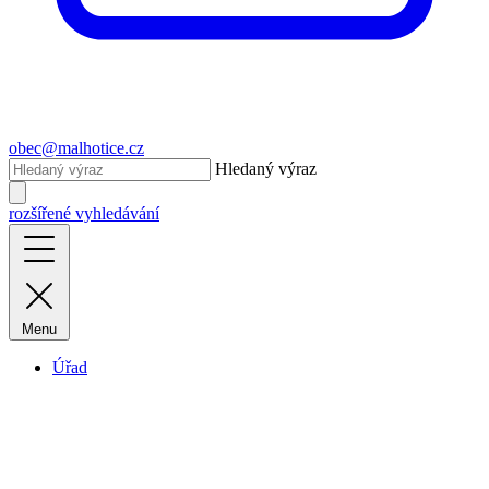
obec@malhotice.cz
Hledaný výraz
rozšířené vyhledávání
Menu
Úřad