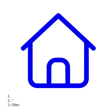
/
Obec