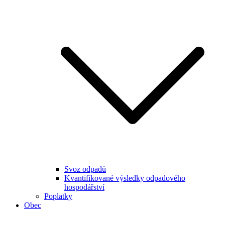
Svoz odpadů
Kvantifikované výsledky odpadového
hospodářství
Poplatky
Obec