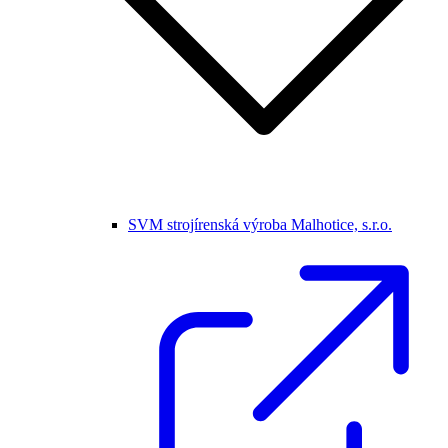
SVM strojírenská výroba Malhotice, s.r.o.