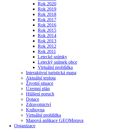
Rok 2020
Rok 2019
Rok 2018
Rok 2017
Rok 2016
Rok 2015
Rok 2014
Rok 2013
Rok 2012
Rok 2011
Letecké snímky
Letecký snímek obce
Virtuální prohlídka
Interaktivní turistická mapa
Aktuální teplota
Životní situace
Územní plán
Hlášení poruch
Dotace
Zdravotnictví
Knihovna
Virtuální prohlídka
Mapová aplikace GEOMorava
Organizace