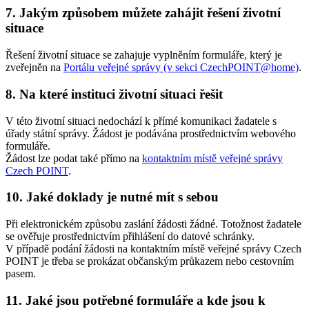
7. Jakým způsobem můžete zahájit řešení životní
situace
Řešení životní situace se zahajuje vyplněním formuláře, který je
zveřejněn na
Portálu veřejné správy (v sekci CzechPOINT@home)
.
8. Na které instituci životní situaci řešit
V této životní situaci nedochází k přímé komunikaci žadatele s
úřady státní správy. Žádost je podávána prostřednictvím webového
formuláře.
Žádost lze podat také přímo na
kontaktním místě veřejné správy
Czech POINT
.
10. Jaké doklady je nutné mít s sebou
Při elektronickém způsobu zaslání žádosti žádné. Totožnost žadatele
se ověřuje prostřednictvím přihlášení do datové schránky.
V případě podání žádosti na kontaktním místě veřejné správy Czech
POINT je třeba se prokázat občanským průkazem nebo cestovním
pasem.
11. Jaké jsou potřebné formuláře a kde jsou k