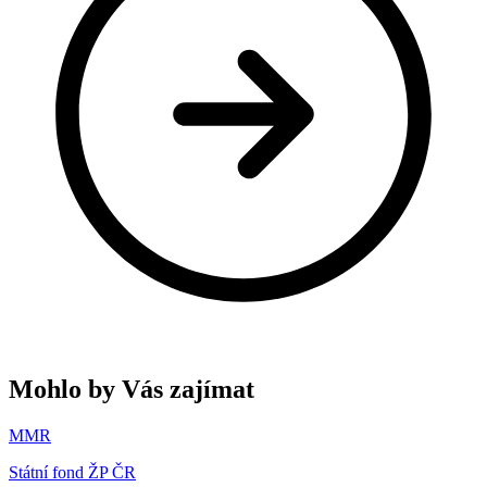
Mohlo by Vás zajímat
MMR
Státní fond ŽP ČR