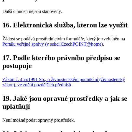
Další činnosti nejsou stanoveny.
16. Elektronická služba, kterou lze využít
Žádost se podává prostřednictvím formuláře, který je zveřejněn na
Portálu veřejné správy (v sekci CzechPOINT@home)
.
17. Podle kterého právního předpisu se
postupuje
Zákon č. 455/1991 Sb., o živnostenském podnikání (živnostenský
zákon), ve znění pozdějších předpisů
19. Jaké jsou opravné prostředky a jak se
uplatňují
Není možné podat opravný prostředek.