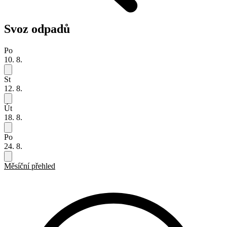
Svoz odpadů
Po
10. 8.
St
12. 8.
Út
18. 8.
Po
24. 8.
Měsíční přehled