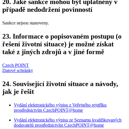
20. Jaké sankce mohou být uplatněny v
případě nedodržení povinností
Sankce nejsou stanoveny.
23. Informace o popisovaném postupu (o
řešení životní situace) je možné získat
také z jiných zdrojů a v jiné formě
Czech POINT
Datové schránky
24. Související životní situace a návody,
jak je řešit
Vydání elektronického výpisu z Veřejného rejstříku
prostřednictvím CzechPOINT@home
Vydání elektronického výpisu ze Seznamu kvalifikovaných
dodavatelů prostřednictvím CzechPOINT@home