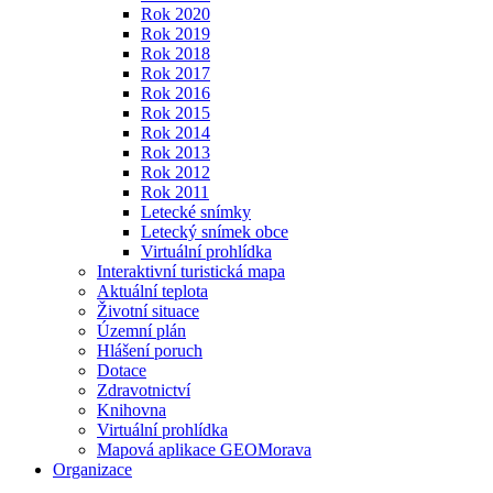
Rok 2020
Rok 2019
Rok 2018
Rok 2017
Rok 2016
Rok 2015
Rok 2014
Rok 2013
Rok 2012
Rok 2011
Letecké snímky
Letecký snímek obce
Virtuální prohlídka
Interaktivní turistická mapa
Aktuální teplota
Životní situace
Územní plán
Hlášení poruch
Dotace
Zdravotnictví
Knihovna
Virtuální prohlídka
Mapová aplikace GEOMorava
Organizace