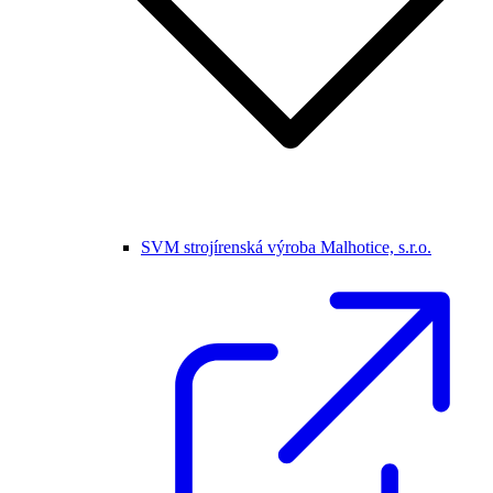
SVM strojírenská výroba Malhotice, s.r.o.