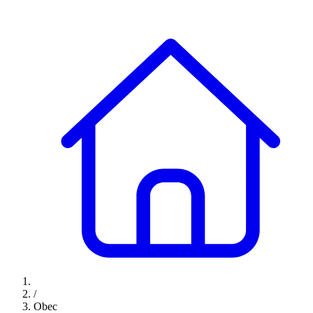
/
Obec