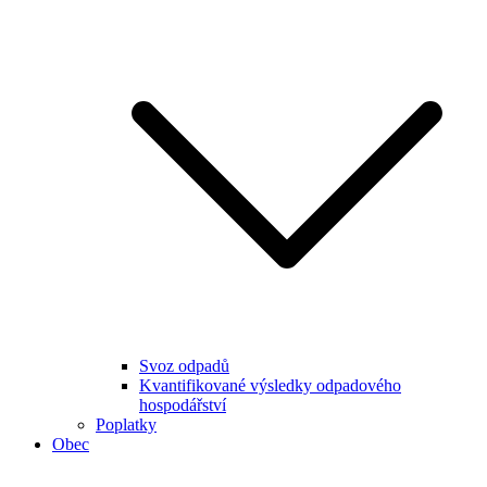
Svoz odpadů
Kvantifikované výsledky odpadového
hospodářství
Poplatky
Obec