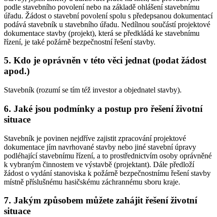
podle stavebního povolení nebo na základě ohlášení stavebnímu
úřadu. Žádost o stavební povolení spolu s předepsanou dokumentací
podává stavebník u stavebního úřadu. Nedílnou součástí projektové
dokumentace stavby (projekt), která se předkládá ke stavebnímu
řízení, je také požárně bezpečnostní řešení stavby.
5. Kdo je oprávněn v této věci jednat (podat žádost
apod.)
Stavebník (rozumí se tím též investor a objednatel stavby).
6. Jaké jsou podmínky a postup pro řešení životní
situace
Stavebník je povinen nejdříve zajistit zpracování projektové
dokumentace jím navrhované stavby nebo jiné stavební úpravy
podléhající stavebnímu řízení, a to prostřednictvím osoby oprávněné
k vybraným činnostem ve výstavbě (projektant). Dále předloží
žádost o vydání stanoviska k požárně bezpečnostnímu řešení stavby
místně příslušnému hasičskému záchrannému sboru kraje.
7. Jakým způsobem můžete zahájit řešení životní
situace