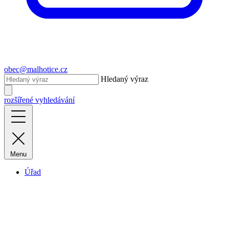
obec@malhotice.cz
Hledaný výraz
rozšířené vyhledávání
Menu
Úřad