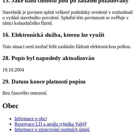
15. Jaké další činnosti jsou po žadateli požadovány
Stavebník je povinen splnit veškeré podmínky uvedené v rozhodnutí
o vydání stavebního povolení. Splnění této povinnosti se ověřuje v
rámci kolaudačního řízení.
16. Elektronická služba, kterou lze využít
Tuto situaci není možné řešit zasláním žádosti elektronickou poštou.
28. Popis byl naposledy aktualizován
19.10.2004
29. Datum konce platnosti popisu
Bez časového omezení.
Obec
Informace o obci
Rezervace LD a areálu rybníka Valtýř
Informace o zpracování osobních údajů