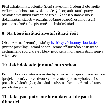
Před zahájením stavebního řízení stavebním úřadem si obstarejte
veškerá potřebná stanoviska dotčených orgánů státní správy a
ostatních účastníků stavebního řízení. Žádost o stanovisko k
dokumentaci staveb v rozsahu požárně bezpečnostního řešení
podejte osobně nebo písemně na příslušný úřad.
8. Na které instituci životní situaci řešit
Obraťte se na územně příslušný
hasičský záchranný sbor kraje
(místně příslušný územní odbor územně příslušného hasičského
záchranného sboru kraje), který je dotčeným orgánem státní správy
v této věci.
10. Jaké doklady je nutné mít s sebou
Požárně bezpečnostní řešení stavby zpracované oprávněnou osobou
(projektantem), a to ve dvou vyhotoveních (jedno vyhotovení si
ponechává dotčený orgán státní správy na úseku požární ochrany
pro vlastní potřebu).
11. Jaké jsou potřebné formuláře a kde jsou k
dispozici