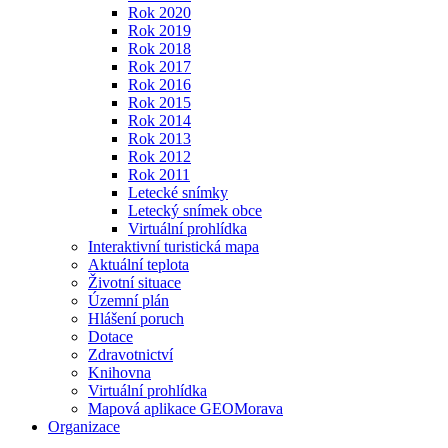
Rok 2020
Rok 2019
Rok 2018
Rok 2017
Rok 2016
Rok 2015
Rok 2014
Rok 2013
Rok 2012
Rok 2011
Letecké snímky
Letecký snímek obce
Virtuální prohlídka
Interaktivní turistická mapa
Aktuální teplota
Životní situace
Územní plán
Hlášení poruch
Dotace
Zdravotnictví
Knihovna
Virtuální prohlídka
Mapová aplikace GEOMorava
Organizace