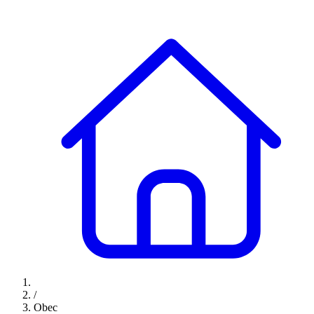
/
Obec