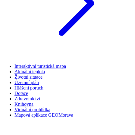
Interaktivní turistická mapa
Aktuální teplota
Životní situace
Územní plán
Hlášení poruch
Dotace
Zdravotnictví
Knihovna
Virtuální prohlídka
Mapová aplikace GEOMorava