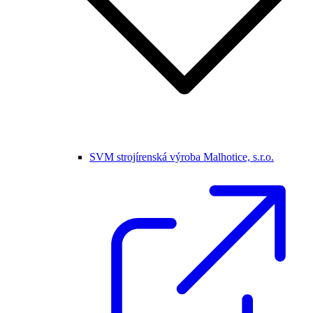
SVM strojírenská výroba Malhotice, s.r.o.