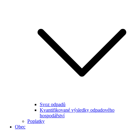
Svoz odpadů
Kvantifikované výsledky odpadového
hospodářství
Poplatky
Obec