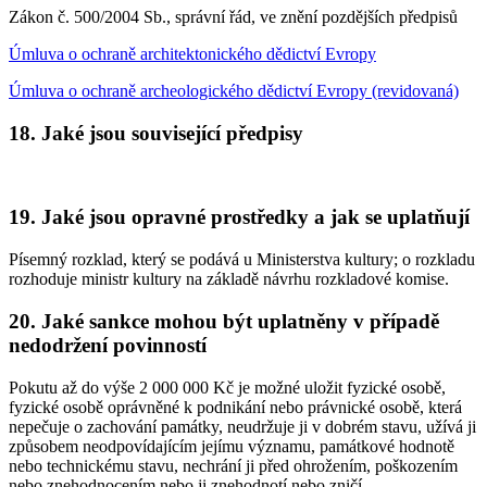
Zákon č. 500/2004 Sb., správní řád, ve znění pozdějších předpisů
Úmluva o ochraně architektonického dědictví Evropy
Úmluva o ochraně archeologického dědictví Evropy (revidovaná)
18. Jaké jsou související předpisy
19. Jaké jsou opravné prostředky a jak se uplatňují
Písemný rozklad, který se podává u Ministerstva kultury; o rozkladu
rozhoduje ministr kultury na základě návrhu rozkladové komise.
20. Jaké sankce mohou být uplatněny v případě
nedodržení povinností
Pokutu až do výše 2 000 000 Kč je možné uložit fyzické osobě,
fyzické osobě oprávněné k podnikání nebo právnické osobě, která
nepečuje o zachování památky, neudržuje ji v dobrém stavu, užívá ji
způsobem neodpovídajícím jejímu významu, památkové hodnotě
nebo technickému stavu, nechrání ji před ohrožením, poškozením
nebo znehodnocením nebo ji znehodnotí nebo zničí.